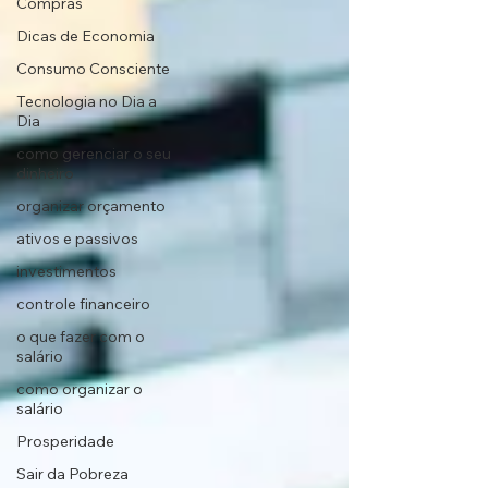
Compras
Dicas de Economia
Consumo Consciente
Tecnologia no Dia a
Dia
como gerenciar o seu
dinheiro
organizar orçamento
ativos e passivos
investimentos
controle financeiro
o que fazer com o
salário
como organizar o
salário
Prosperidade
Sair da Pobreza