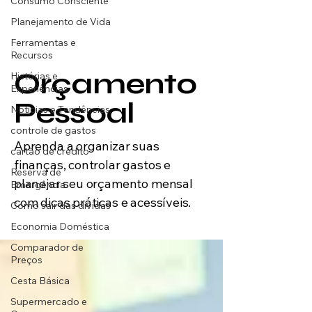
Consumo Consciente
Planejamento de Vida
Ferramentas e
Recursos
Orçamento
Histórias e
Experiências
Pessoal
Notícias e Tendências
controle de gastos
Aprenda a organizar suas
cartão de crédito
finanças, controlar gastos e
Reserva de
planejar seu orçamento mensal
Emergência
com dicas práticas e acessíveis.
Como sair das dívidas
Economia Doméstica
Comparador de
Preços
Cesta Básica
Supermercado e