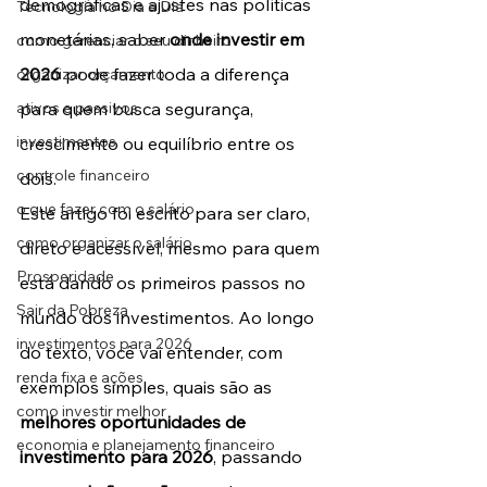
demográficas e ajustes nas políticas 
Tecnologia no Dia a Dia
monetárias, saber 
onde investir em 
como gerenciar o seu dinheiro
2026
 pode fazer toda a diferença 
organizar orçamento
ativos e passivos
para quem busca segurança, 
investimentos
crescimento ou equilíbrio entre os 
controle financeiro
dois.
o que fazer com o salário
Este artigo foi escrito para ser claro, 
como organizar o salário
direto e acessível, mesmo para quem 
Prosperidade
está dando os primeiros passos no 
Sair da Pobreza
mundo dos investimentos. Ao longo 
investimentos para 2026
do texto, você vai entender, com 
renda fixa e ações
exemplos simples, quais são as 
como investir melhor
melhores oportunidades de 
economia e planejamento financeiro
investimento para 2026
, passando 