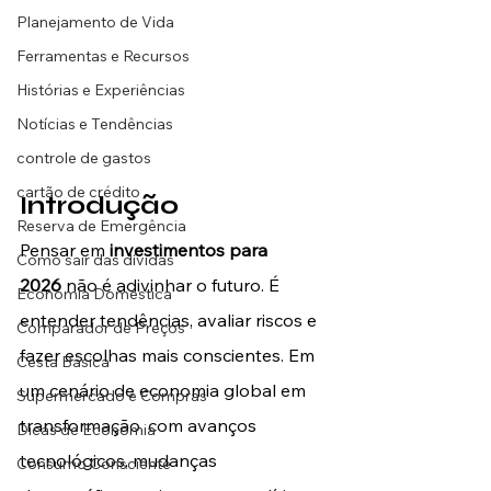
Planejamento de Vida
Ferramentas e Recursos
Histórias e Experiências
Notícias e Tendências
controle de gastos
cartão de crédito
Introdução
Reserva de Emergência
Pensar em 
investimentos para 
Como sair das dívidas
2026
 não é adivinhar o futuro. É 
Economia Doméstica
entender tendências, avaliar riscos e 
Comparador de Preços
fazer escolhas mais conscientes. Em 
Cesta Básica
um cenário de economia global em 
Supermercado e Compras
transformação, com avanços 
Dicas de Economia
tecnológicos, mudanças 
Consumo Consciente