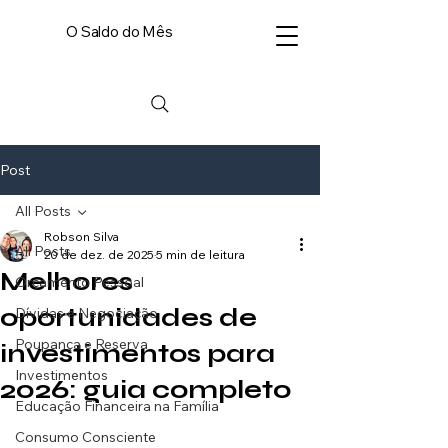
O Saldo do Mês
Post
All Posts
Robson Silva
All Posts
20 de dez. de 2025
5 min de leitura
Melhores
Orçamento Pessoal
oportunidades de
Dívidas e Negociação
Poupança e Reserva
investimentos para
Investimentos
2026: guia completo
Educação Financeira na Família
Consumo Consciente