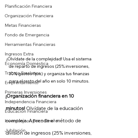
Planificación Financiera
Organización Financiera
Metas Financieras
Fondo de Emergencia
Herramientas Financieras
Ingresos Extra
¡Olvídate de la complejidad! Usa el sistema 
Economía Doméstica
de reparto de ingresos (25% inversiones, 
Trabajo Freelance
30% gastos fijos) y organiza tus finanzas 
para el resto del año en solo 10 minutos.
Emprendimiento
Primeras Inversiones
¡Organización financiera en 10 
Independencia Financiera
minutos!
Olvídate de la educación 
Educación Financiera
compleja. Aprende el método de 
Inversión con Poco Dinero
Jubilación
división de ingresos (25% inversiones, 