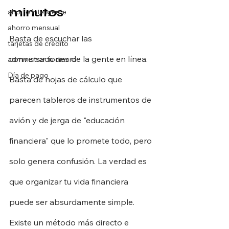
minutos
ahorro inteligente
ahorro mensual
Basta de escuchar las 
tarjetas de crédito
conversaciones de la gente en línea. 
administrar tu dinero
Día de pago
Basta de hojas de cálculo que 
parecen tableros de instrumentos de 
avión y de jerga de "educación 
financiera" que lo promete todo, pero 
solo genera confusión. La verdad es 
que organizar tu vida financiera 
puede ser absurdamente simple.
Existe un método más directo e 