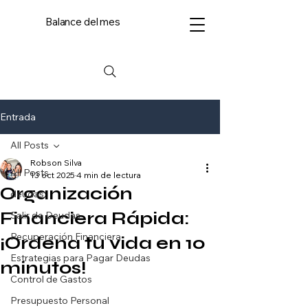
Balance del mes
Entrada
All Posts
Robson Silva
All Posts
13 oct 2025
4 min de lectura
Organización
deudas
Financiera Rápida:
Salir de Deudas
Recuperación Financiera
¡Ordena tu vida en 10
Estrategias para Pagar Deudas
minutos!
Control de Gastos
Presupuesto Personal