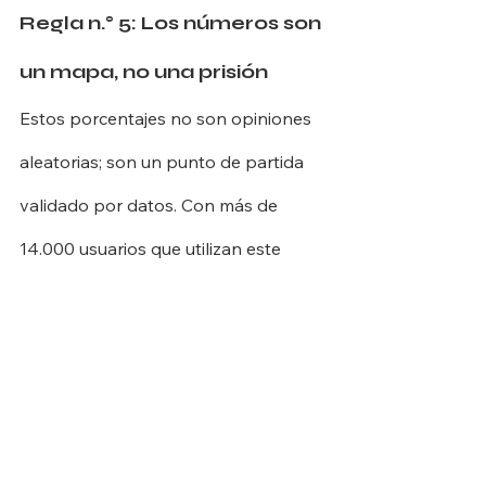
Regla n.° 5: Los números son 
un mapa, no una prisión
Estos porcentajes no son opiniones 
aleatorias; son un punto de partida 
validado por datos. Con más de 
14.000 usuarios que utilizan este 
sistema, ha sido posible estudiar y 
comprender cómo las personas lo 
adaptan a la vida real.
Una familia con tres hijos, por 
ejemplo, rara vez logra mantener los 