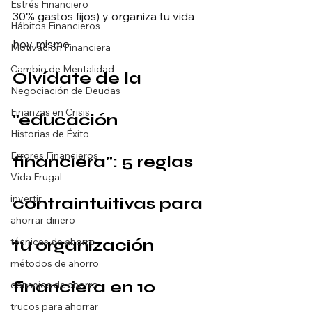
Estrés Financiero
30% gastos fijos) y organiza tu vida 
Hábitos Financieros
hoy mismo.
Motivación Financiera
Cambio de Mentalidad
Olvídate de la 
Negociación de Deudas
Finanzas en Crisis
"educación 
Historias de Éxito
Errores Financieros
financiera": 5 reglas 
Vida Frugal
invertir
contraintuitivas para 
ahorrar dinero
tu organización 
técnicas de ahorro
métodos de ahorro
financiera en 10 
consejos de ahorro
trucos para ahorrar