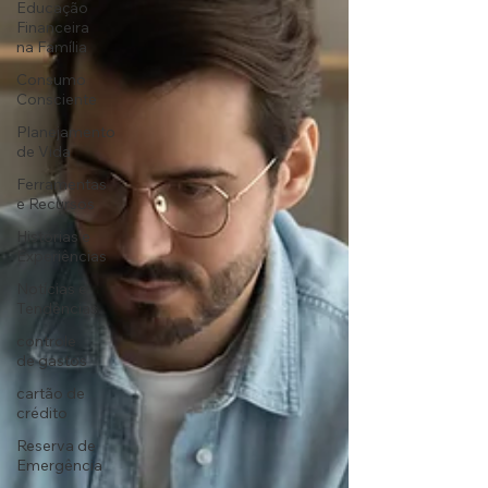
Educação
Financeira
na Família
Consumo
Consciente
Planejamento
de Vida
Ferramentas
e Recursos
Histórias e
Experiências
Notícias e
Tendências
controle
de gastos
cartão de
crédito
Reserva de
Emergência