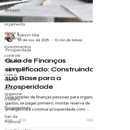
o seu
dinheiro
organizar
orçamento
ativos e
passivos
investimentos
Robson Silva
30 de nov. de 2025
10 min de leitura
controle
financeiro
Prosperidade
o que fazer
Guia de Finanças
com o
salário
simplificado: Construindo
como
sua Base para a
organizar
Prosperidade
o salário
Prosperidade
Guia simples de finanças pessoais para organizar
gastos, se pagar primeiro, montar reserva de
Sair da
emergência e construir prosperidade com
Pobreza
segurança.