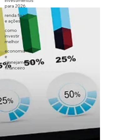
investimentos
para 2026
renda fixa
e ações
como
investir
melhor
economia
e
planejamento
financeiro