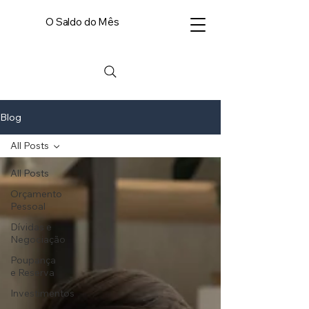
O Saldo do Mês
Blog
All Posts
All Posts
Orçamento
Pessoal
Dívidas e
Negociação
Poupança
e Reserva
Investimentos