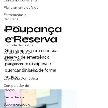
Consumo Consciente
Planejamento de Vida
Ferramentas e
Recursos
Poupança
Histórias e
Experiências
e Reserva
Notícias e Tendências
controle de gastos
Guia simples para criar sua
cartão de crédito
reserva de emergência,
Reserva de
poupar com disciplina e
Emergência
guardar dinheiro de forma
Como sair das dívidas
segura.
Economia Doméstica
Comparador de
Preços
Cesta Básica
Supermercado e