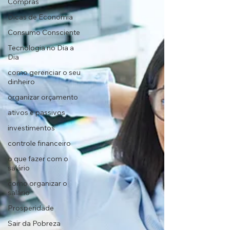
Compras
Dicas de Economia
Consumo Consciente
Tecnologia no Dia a
Dia
como gerenciar o seu
dinheiro
organizar orçamento
ativos e passivos
investimentos
controle financeiro
o que fazer com o
salário
como organizar o
salário
Prosperidade
Sair da Pobreza